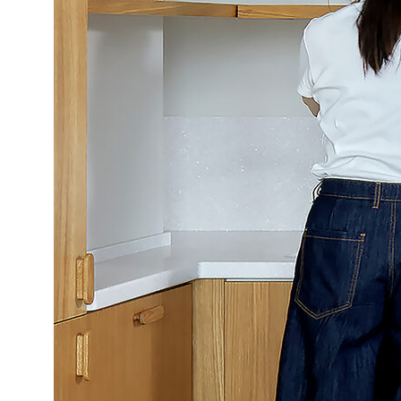
design by dsqhi
Компания
Каталог
О нас
Ручки
Блог
Столики
Контакты
Аксессуары
Мы на Оzon
Органайзеры
Почему мы
Крючки
FAQ
Стеллажи
Доставка
Ножки
3D модели
Сотрудничество
Документы
Корпоративные заказы
Договор оферты
Дизайнерам / мебельщикам
Политика
конфиденциальности
Дилерам
+7 900 963-90-30