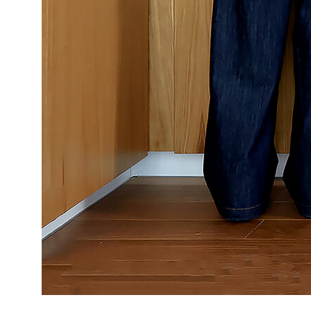
timofeev.nikita@les-wm.ru
Разработка сайта