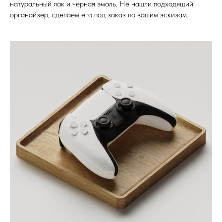
натуральный лак и черная эмаль. Не нашли подходящий
design by dsqhi
органайзер, сделаем его под заказ по вашим эскизам.
Компания
Каталог
О нас
Ручки
Блог
Столики
Контакты
Аксессуары
Мы на Оzon
Органайзеры
Почему мы
Крючки
FAQ
Стеллажи
Доставка
Ножки
3D модели
Сотрудничество
Документы
Корпоративные заказы
Договор оферты
Дизайнерам / мебельщикам
Политика
конфиденциальности
Дилерам
+7 900 963-90-30
timofeev.nikita@les-wm.ru
Разработка сайта