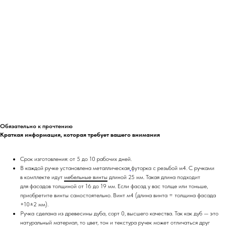
Обязательно к прочтению
Краткая информация, которая требует вашего внимания
Срок изготовления: от 5 до 10 рабочих дней.
В каждой ручке установлена металлическая
футорка
с резьбой м4. С ручками
в комплекте идут
мебельные винты
длиной 25 мм. Такая длина подходит
для фасадов толщиной от 16 до 19 мм. Если фасад у вас толще или тоньше,
приобретите винты самостоятельно. Винт м4 (длина винта = толщина фасада
+10±2 мм).
Ручка сделана из древесины дуба, сорт 0, высшего качества. Так как дуб — это
натуральный материал, то цвет, тон и текстура ручек может отличаться друг