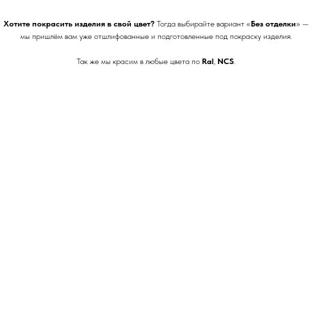
Хотите покрасить изделия в свой цвет?
Тогда выбирайте вариант «
Без отделки
» —
мы пришлём вам уже отшлифованные и подготовленные под покраску изделия.
Так же мы красим в любые цвета по
Ral
,
NCS
.