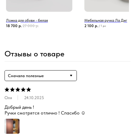
Ложка для обуви - белая
Мебельная ручка Ла Диг
18 700
р.
27 000
р.
2 100
р.
/
1 pc
Отзывы о товаре
Сначала полезные
Оля
24.10.2025
Добрый день !

Ручки смотрятся отлично ! Спасибо ☺️