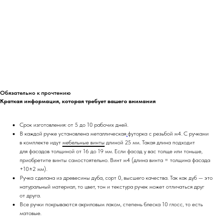
конфиденциальности
Дилерам
+7 900 963-90-30
timofeev.nikita@les-wm.ru
Разработка сайта
Обязательно к прочтению
Краткая информация, которая требует вашего внимания
Срок изготовления: от 5 до 10 рабочих дней.
В каждой ручке установлена металлическая
футорка
с резьбой м4. С ручками
в комплекте идут
мебельные винты
длиной 25 мм. Такая длина подходит
для фасадов толщиной от 16 до 19 мм. Если фасад у вас толще или тоньше,
приобретите винты самостоятельно. Винт м4 (длина винта = толщина фасада
+10±2 мм).
Ручка сделана из древесины дуба, сорт 0, высшего качества. Так как дуб — это
натуральный материал, то цвет, тон и текстура ручек может отличаться друг
от друга.
Все ручки покрываются акриловым лаком, степень блеска 10 глосс, то есть
матовые.