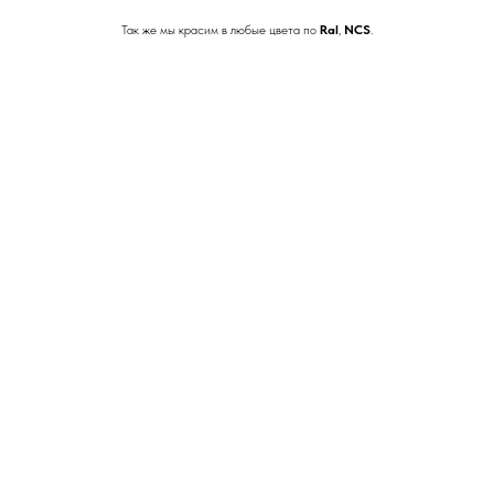
Так же мы красим в любые цвета по
Ral
,
NCS
.