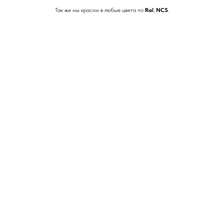
Так же мы красим в любые цвета по
Ral
,
NCS
.