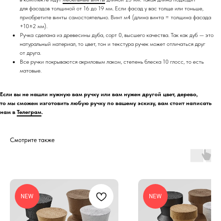
для фасадов толщиной от 16 до 19 мм. Если фасад у вас толще или тоньше,
приобретите винты самостоятельно. Винт м4 (длина винта = толщина фасада
+10±2 мм).
Ручка сделана из древесины дуба, сорт 0, высшего качества. Так как дуб — это
натуральный материал, то цвет, тон и текстура ручек может отличаться друг
от друга.
Все ручки покрываются акриловым лаком, степень блеска 10 глосс, то есть
матовые.
Если вы не нашли нужную вам ручку или вам нужен другой цвет, дерево,
то мы сможем изготовить любую ручку по вашему эскизу, вам стоит написать
нам в
Телеграм
.
Смотрите также
NEW
NEW