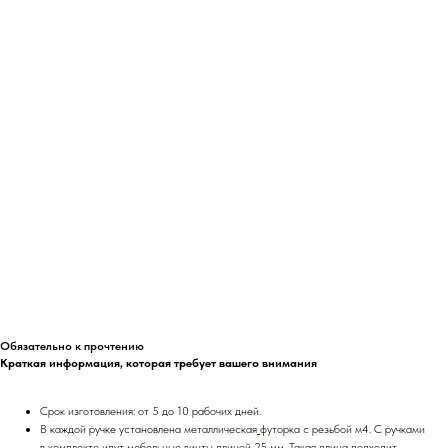
Контакты
Аксессуары
Мы на Оzon
Органайзеры
Почему мы
Крючки
FAQ
Стеллажи
Доставка
Ножки
3D модели
Сотрудничество
Документы
Корпоративные заказы
Договор оферты
Дизайнерам / мебельщикам
Политика
конфиденциальности
Дилерам
+7 900 963-90-30
timofeev.nikita@les-wm.ru
Разработка сайта
Обязательно к прочтению
Краткая информация, которая требует вашего внимания
Срок изготовления: от 5 до 10 рабочих дней.
В каждой ручке установлена металлическая
футорка
с резьбой м4. С ручками
в комплекте идут
мебельные винты
длиной 25 мм. Такая длина подходит