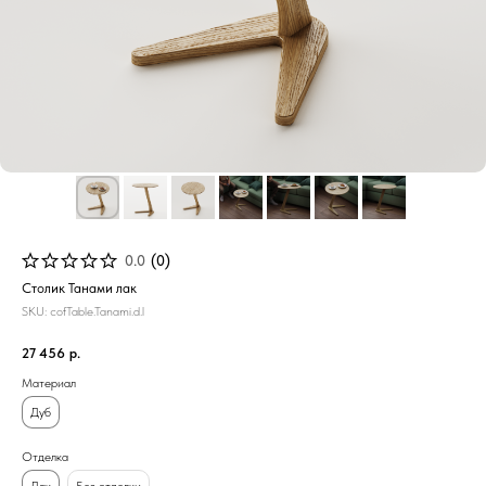
0.0
(
0
)
Столик Танами лак
SKU:
cofTable.Tanami.d.l
27 456
р.
Материал
Дуб
Отделка
Лак
Без отделки