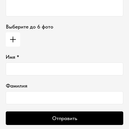
+7 900 963-90-30
timofeev.nikita@les-wm.ru
Разработка сайта
Выберите до 6 фото
Имя *
Фамилия
Отправить