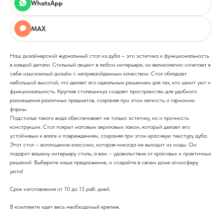
WhatsApp
MAX
Наш дизайнерский журнальный стол из дуба – это эстетика и функциональность
в каждой детали. Стильный акцент в любом интерьере, он великолепно сочетает в
себе изысканный дизайн с непревзойденным качеством. Стол обладает
небольшой высотой, что делает его идеальным решением для тех, кто ценит уют и
функциональность. Круглая столешница создает пространство для удобного
размещения различных предметов, сохраняя при этом легкость и гармонию
формы.
Подстолье такого вида обеспечивает не только эстетику, но и прочность
конструкции. Стол покрыт матовым акриловым лаком, который делает его
устойчивым к влаге и повреждениям, сохраняя при этом красивую текстуру дуба.
Этот стол – воплощение классики, которая никогда не выходит из моды. Он
подарит вашему интерьеру стиль, а вам – удовольствие от красивых и практичных
решений. Выберите наше предложение, и создайте в своем доме атмосферу
уюта!
Срок изготовления от 10 до 15 раб. дней.
В комплекте идет весь необходимый крепеж.