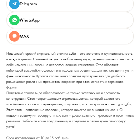
Telegram
WhatsApp
MAX
Наш дизайнерский журнальный стол из дуба – это эстетика и функциональность
в каждой детали. Стильный акцент в любом интерьере, он великолепно сочетает в
себе изысканный дизайн с непревзойденным качеством. Стол обладает
небольшой высотой, что делает его идеальным решением для тех, кто ценит уют и
функциональность. Круглая столешница создает пространство для удобного
размещения различных предметов, сохраняя при этом легкость и гармонию
формы.
Подстолье такого вида обеспечивает не только эстетику, но и прочность
конструкции. Стол покрыт матовым акриловым лаком, который делает его
устойчивым к влаге и повреждениям, сохраняя при этом красивую текстуру дуба.
Этот стол – воплощение классики, которая никогда не выходит из моды. Он
подарит вашему интерьеру стиль, а вам – удовольствие от красивых и практичных
решений. Выберите наше предложение, и создайте в своем доме атмосферу
уюта!
Срок изготовления от 10 до 15 раб. дней.