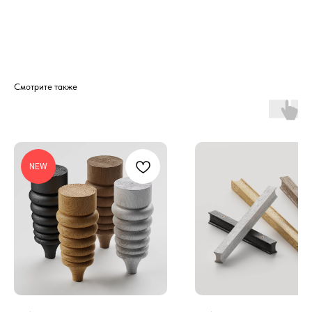
Компания
Каталог
О нас
Ручки
Блог
Столики
Контакты
Аксессуары
Мы на Оzon
Органайзеры
Смотрите также
Почему мы
Крючки
FAQ
Стеллажи
Доставка
Ножки
3D модели
NEW
Сотрудничество
Документы
Корпоративные заказы
Договор оферты
Дизайнерам / мебельщикам
Политика
конфиденциальности
Дилерам
+7 900 963-90-30
timofeev.nikita@les-wm.ru
Разработка сайта