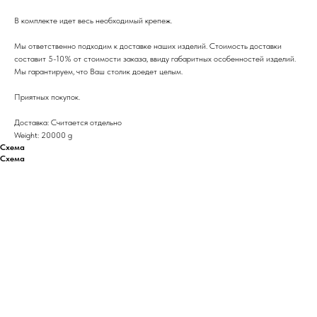
В комплекте идет весь необходимый крепеж.
Мы ответственно подходим к доставке наших изделий. Стоимость доставки
составит 5-10% от стоимости заказа, ввиду габаритных особенностей изделий.
Мы гарантируем, что Ваш столик доедет целым.
Приятных покупок.
Доставка: Считается отдельно
Weight: 20000 g
Схема
Схема