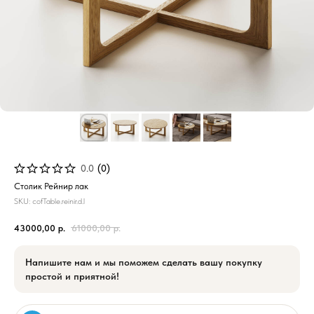
0.0
(
0
)
Столик Рейнир лак
SKU:
cofTable.reinir.d.l
43000,00
р.
61000,00
р.
Напишите нам и мы поможем сделать вашу покупку
простой и приятной!