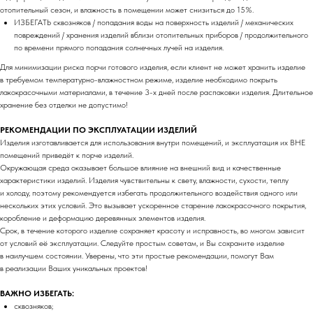
отопительный сезон, и влажность в помещении может снизиться до 15%.
Почему мы
Крючки
ИЗБЕГАТЬ сквозняков / попадания воды на поверхность изделий / механических
FAQ
Стеллажи
повреждений / хранения изделий вблизи отопительных приборов / продолжительного
Доставка
Ножки
по времени прямого попадания солнечных лучей на изделия.
3D модели
Для минимизации риска порчи готового изделия, если клиент не может хранить изделие
в требуемом температурно-влажностном режиме, изделие необходимо покрыть
Сотрудничество
Документы
лакокрасочными материалами, в течение 3-х дней после распаковки изделия. Длительное
хранение без отделки не допустимо!
Корпоративные заказы
Договор оферты
Дизайнерам / мебельщикам
Политика
конфиденциальности
РЕКОМЕНДАЦИИ ПО ЭКСПЛУАТАЦИИ ИЗДЕЛИЙ
Дилерам
Изделия изготавливается для использования внутри помещений, и эксплуатация их ВНЕ
помещений приведёт к порче изделий.
Окружающая среда оказывает большое влияние на внешний вид и качественные
+7 900 963-90-30
характеристики изделий. Изделия чувствительны к свету, влажности, сухости, теплу
timofeev.nikita@les-wm.ru
Разработка сайта
и холоду, поэтому рекомендуется избегать продолжительного воздействия одного или
нескольких этих условий. Это вызывает ускоренное старение лакокрасочного покрытия,
коробление и деформацию деревянных элементов изделия.
Срок, в течение которого изделие сохраняет красоту и исправность, во многом зависит
от условий её эксплуатации. Следуйте простым советам, и Вы сохраните изделие
в наилучшем состоянии. Уверены, что эти простые рекомендации, помогут Вам
в реализации Ваших уникальных проектов!
ВАЖНО ИЗБЕГАТЬ:
сквозняков;