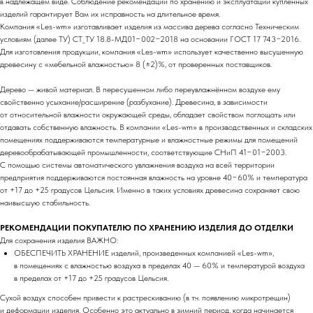
в надлежащем виде. Соблюдение рекомендаций по хранению и эксплуатации купленных
изделий гарантирует Вам их исправность на длительное время.
Компания «Les-wm» изготавливает изделия из массива дерева согласно Техническим
условиям (далее ТУ) СТ_ТУ 18.8-МД01−002−2018 на основании ГОСТ 17 743−2016.
Для изготовления продукции, компания «Les-wm» использует качественно высушенную
древесину с «мебельной влажностью» 8 (±2)%, от проверенных поставщиков.
Дерево — живой материал. В пересушенном либо переувлажнённом воздухе ему
свойственно усыхание/расширение (разбухание). Древесина, в зависимости
от относительной влажности окружающей среды, обладает свойством поглощать или
отдавать собственную влажность. В компании «Les-wm» в производственных и складских
помещениях поддерживаются температурные и влажностные режимы для помещений
деревообрабатывающей промышленности, соответствующие СНиП 41−01−2003.
С помощью системы автоматического увлажнения воздуха на всей территории
предприятия поддерживаются постоянная влажность на уровне 40−60% и температура
от +17 до +25 градусов Цельсия. Именно в таких условиях древесина сохраняет свою
наивысшую стабильность.
design by dsqhi
РЕКОМЕНДАЦИИ ПОКУПАТЕЛЮ ПО ХРАНЕНИЮ ИЗДЕЛИЯ ДО ОТДЕЛКИ
Для сохранения изделия ВАЖНО:
Компания
Каталог
ОБЕСПЕЧИТЬ ХРАНЕНИЕ изделий, произведенных компанией «Les-wm»,
О нас
Ручки
в помещениях с влажностью воздуха в пределах 40 — 60% и температурой воздуха
Блог
Столики
в пределах от +17 до +25 градусов Цельсия.
Контакты
Аксессуары
Сухой воздух способен привести к растрескиванию (в т.ч. появлению микротрещин)
Мы на Оzon
Органайзеры
и деформации изделия. Особенно это актуально в зимний период, когда начинается