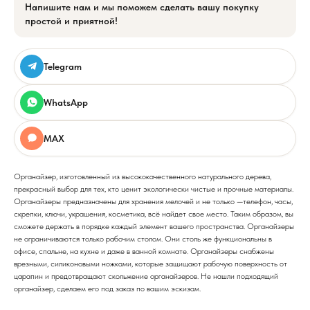
Напишите нам и мы поможем сделать вашу покупку
простой и приятной!
Telegram
WhatsApp
MAX
Органайзер, изготовленный из высококачественного натурального дерева,
прекрасный выбор для тех, кто ценит экологически чистые и прочные материалы.
Органайзеры предназначены для хранения мелочей и не только —телефон, часы,
скрепки, ключи, украшения, косметика, всё найдет свое место. Таким образом, вы
сможете держать в порядке каждый элемент вашего пространства. Органайзеры
не ограничиваются только рабочим столом. Они столь же функциональны в
офисе, спальне, на кухне и даже в ванной комнате. Органайзеры снабжены
врезными, силиконовыми ножками, которые защищают рабочую поверхность от
царапин и предотвращают скольжение органайзеров. Не нашли подходящий
органайзер, сделаем его под заказ по вашим эскизам.