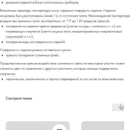
хранения изделий в близи отопительных приборов;
Внезапные перепады температуры могут серьезно повредить изделие. Изделия
не должны быть расположены менее 1 м от источника тепла. Рекомендуемая температура
воздуха при хранении и/или эксплуатации: от +17 до +25 градусов Цельсия.
попадания на изделия горячих предметов (утюгов, посуды с кипятком и т. п.) или
нагревающих излучений (света мощных ламп, неэкранированных микроволновых
излучателей и т. п.);
попадания воды на поверхность изделий;
Поверхности изделия должны оставаться сухими.
прямого попадания солнечных лучей;
Продолжительное прямое воздействие солнечного света на некоторые участки может
изменить цвет по сравнению с другими участками, которые меньше подвергались
излучению.
термических, механических и прочих повреждений, в том числе по вине животных.
Смотрите также