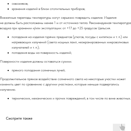
сквозняков;
хранения изделий в близи отопительных приборов;
Внезапные перепады температуры могут серьезно повредить изделие. Изделия
не должны быть расположены менее 1 м от источника тепла. Рекомендуемая температура
воздуха при хранении и/или эксплуатации: от +17 до +25 градусов Цельсия.
попадания на изделия горячих предметов (утюгов, посуды с кипятком и т. п.) или
нагревающих излучений (света мощных ламп, неэкранированных микроволновых
излучателей и т. п.);
попадания воды на поверхность изделий;
Поверхности изделия должны оставаться сухими.
прямого попадания солнечных лучей;
Продолжительное прямое воздействие солнечного света на некоторые участки может
изменить цвет по сравнению с другими участками, которые меньше подвергались
излучению.
термических, механических и прочих повреждений, в том числе по вине животных.
Смотрите также