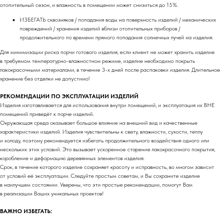
отопительный сезон, и влажность в помещении может снизиться до 15%.
Компания
Каталог
ИЗБЕГАТЬ сквозняков / попадания воды на поверхность изделий / механических
О нас
Ручки
повреждений / хранения изделий вблизи отопительных приборов /
Блог
Столики
продолжительного по времени прямого попадания солнечных лучей на изделия.
Контакты
Аксессуары
Для минимизации риска порчи готового изделия, если клиент не может хранить изделие
Мы на Оzon
Органайзеры
в требуемом температурно-влажностном режиме, изделие необходимо покрыть
Почему мы
Крючки
лакокрасочными материалами, в течение 3-х дней после распаковки изделия. Длительное
хранение без отделки не допустимо!
FAQ
Стеллажи
Доставка
Ножки
РЕКОМЕНДАЦИИ ПО ЭКСПЛУАТАЦИИ ИЗДЕЛИЙ
3D модели
Изделия изготавливается для использования внутри помещений, и эксплуатация их ВНЕ
помещений приведёт к порче изделий.
Окружающая среда оказывает большое влияние на внешний вид и качественные
Сотрудничество
Документы
характеристики изделий. Изделия чувствительны к свету, влажности, сухости, теплу
Корпоративные заказы
Договор оферты
и холоду, поэтому рекомендуется избегать продолжительного воздействия одного или
Дизайнерам / мебельщикам
Политика
нескольких этих условий. Это вызывает ускоренное старение лакокрасочного покрытия,
конфиденциальности
Дилерам
коробление и деформацию деревянных элементов изделия.
Срок, в течение которого изделие сохраняет красоту и исправность, во многом зависит
от условий её эксплуатации. Следуйте простым советам, и Вы сохраните изделие
+7 900 963-90-30
в наилучшем состоянии. Уверены, что эти простые рекомендации, помогут Вам
timofeev.nikita@les-wm.ru
Разработка сайта
в реализации Ваших уникальных проектов!
ВАЖНО ИЗБЕГАТЬ: