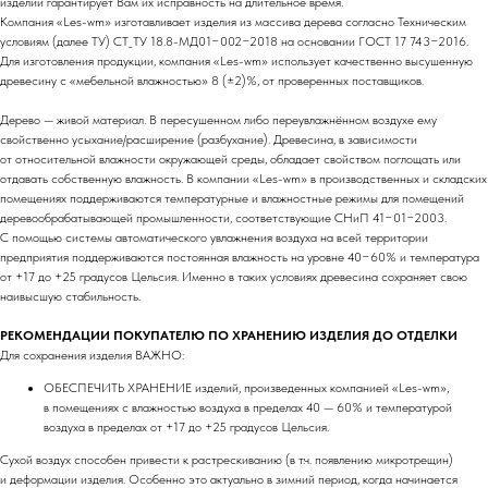
изделий гарантирует Вам их исправность на длительное время.
Компания «Les-wm» изготавливает изделия из массива дерева согласно Техническим
условиям (далее ТУ) СТ_ТУ 18.8-МД01−002−2018 на основании ГОСТ 17 743−2016.
Для изготовления продукции, компания «Les-wm» использует качественно высушенную
древесину с «мебельной влажностью» 8 (±2)%, от проверенных поставщиков.
Дерево — живой материал. В пересушенном либо переувлажнённом воздухе ему
свойственно усыхание/расширение (разбухание). Древесина, в зависимости
от относительной влажности окружающей среды, обладает свойством поглощать или
отдавать собственную влажность. В компании «Les-wm» в производственных и складских
помещениях поддерживаются температурные и влажностные режимы для помещений
деревообрабатывающей промышленности, соответствующие СНиП 41−01−2003.
С помощью системы автоматического увлажнения воздуха на всей территории
предприятия поддерживаются постоянная влажность на уровне 40−60% и температура
от +17 до +25 градусов Цельсия. Именно в таких условиях древесина сохраняет свою
наивысшую стабильность.
РЕКОМЕНДАЦИИ ПОКУПАТЕЛЮ ПО ХРАНЕНИЮ ИЗДЕЛИЯ ДО ОТДЕЛКИ
Для сохранения изделия ВАЖНО:
ОБЕСПЕЧИТЬ ХРАНЕНИЕ изделий, произведенных компанией «Les-wm»,
в помещениях с влажностью воздуха в пределах 40 — 60% и температурой
воздуха в пределах от +17 до +25 градусов Цельсия.
Сухой воздух способен привести к растрескиванию (в т.ч. появлению микротрещин)
и деформации изделия. Особенно это актуально в зимний период, когда начинается
design by dsqhi