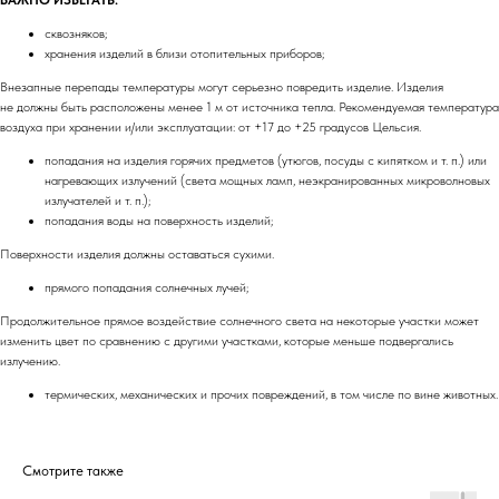
сквозняков;
хранения изделий в близи отопительных приборов;
Внезапные перепады температуры могут серьезно повредить изделие. Изделия
не должны быть расположены менее 1 м от источника тепла. Рекомендуемая температура
воздуха при хранении и/или эксплуатации: от +17 до +25 градусов Цельсия.
попадания на изделия горячих предметов (утюгов, посуды с кипятком и т. п.) или
нагревающих излучений (света мощных ламп, неэкранированных микроволновых
излучателей и т. п.);
попадания воды на поверхность изделий;
Поверхности изделия должны оставаться сухими.
прямого попадания солнечных лучей;
Продолжительное прямое воздействие солнечного света на некоторые участки может
изменить цвет по сравнению с другими участками, которые меньше подвергались
излучению.
термических, механических и прочих повреждений, в том числе по вине животных.
Смотрите также