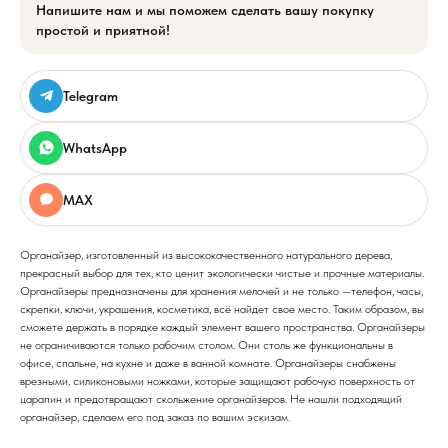
Напишите нам и мы поможем сделать вашу покупку
простой и приятной!
Telegram
WhatsApp
MAX
Органайзер, изготовленный из высококачественного натурального дерева,
прекрасный выбор для тех, кто ценит экологически чистые и прочные материалы.
Органайзеры предназначены для хранения мелочей и не только —телефон, часы,
скрепки, ключи, украшения, косметика, всё найдет свое место. Таким образом, вы
сможете держать в порядке каждый элемент вашего пространства. Органайзеры
не ограничиваются только рабочим столом. Они столь же функциональны в
офисе, спальне, на кухне и даже в ванной комнате. Органайзеры снабжены
врезными, силиконовыми ножками, которые защищают рабочую поверхность от
царапин и предотвращают скольжение органайзеров. Не нашли подходящий
органайзер, сделаем его под заказ по вашим эскизам.