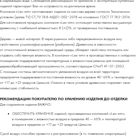
в надлежащем виде. Соблюдение рекомендаций по хранению и эксплуатации купленных
изделий гарантирует Вам их исправность на длительное время.
Компания «Les-wm» изготавливает изделия из массива дерева согласно Техническим
условиям (далее ТУ) СТ_ТУ 18.8-МД01−002−2018 на основании ГОСТ 17 743−2016.
Для изготовления продукции, компания «Les-wm» использует качественно высушенную
древесину с «мебельной влажностью» 8 (±2)%, от проверенных поставщиков.
Дерево — живой материал. В пересушенном либо переувлажнённом воздухе ему
свойственно усыхание/расширение (разбухание). Древесина, в зависимости
от относительной влажности окружающей среды, обладает свойством поглощать или
отдавать собственную влажность. В компании «Les-wm» в производственных и складских
помещениях поддерживаются температурные и влажностные режимы для помещений
деревообрабатывающей промышленности, соответствующие СНиП 41−01−2003.
С помощью системы автоматического увлажнения воздуха на всей территории
предприятия поддерживаются постоянная влажность на уровне 40−60% и температура
от +17 до +25 градусов Цельсия. Именно в таких условиях древесина сохраняет свою
наивысшую стабильность.
РЕКОМЕНДАЦИИ ПОКУПАТЕЛЮ ПО ХРАНЕНИЮ ИЗДЕЛИЯ ДО ОТДЕЛКИ
Для сохранения изделия ВАЖНО:
ОБЕСПЕЧИТЬ ХРАНЕНИЕ изделий, произведенных компанией «Les-wm»,
в помещениях с влажностью воздуха в пределах 40 — 60% и температурой
воздуха в пределах от +17 до +25 градусов Цельсия.
Сухой воздух способен привести к растрескиванию (в т.ч. появлению микротрещин)