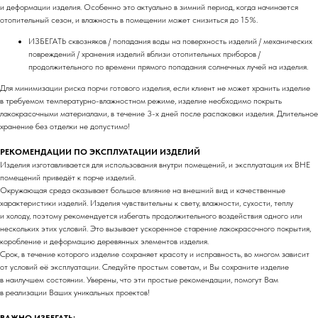
design by dsqhi
и деформации изделия. Особенно это актуально в зимний период, когда начинается
отопительный сезон, и влажность в помещении может снизиться до 15%.
Компания
Каталог
ИЗБЕГАТЬ сквозняков / попадания воды на поверхность изделий / механических
О нас
Ручки
повреждений / хранения изделий вблизи отопительных приборов /
Блог
Столики
продолжительного по времени прямого попадания солнечных лучей на изделия.
Контакты
Аксессуары
Для минимизации риска порчи готового изделия, если клиент не может хранить изделие
Мы на Оzon
Органайзеры
в требуемом температурно-влажностном режиме, изделие необходимо покрыть
Почему мы
Крючки
лакокрасочными материалами, в течение 3-х дней после распаковки изделия. Длительное
FAQ
Стеллажи
хранение без отделки не допустимо!
Доставка
Ножки
РЕКОМЕНДАЦИИ ПО ЭКСПЛУАТАЦИИ ИЗДЕЛИЙ
3D модели
Изделия изготавливается для использования внутри помещений, и эксплуатация их ВНЕ
помещений приведёт к порче изделий.
Сотрудничество
Документы
Окружающая среда оказывает большое влияние на внешний вид и качественные
характеристики изделий. Изделия чувствительны к свету, влажности, сухости, теплу
Корпоративные заказы
Договор оферты
и холоду, поэтому рекомендуется избегать продолжительного воздействия одного или
Дизайнерам / мебельщикам
Политика
нескольких этих условий. Это вызывает ускоренное старение лакокрасочного покрытия,
конфиденциальности
Дилерам
коробление и деформацию деревянных элементов изделия.
Срок, в течение которого изделие сохраняет красоту и исправность, во многом зависит
от условий её эксплуатации. Следуйте простым советам, и Вы сохраните изделие
+7 900 963-90-30
в наилучшем состоянии. Уверены, что эти простые рекомендации, помогут Вам
timofeev.nikita@les-wm.ru
Разработка сайта
в реализации Ваших уникальных проектов!
ВАЖНО ИЗБЕГАТЬ: