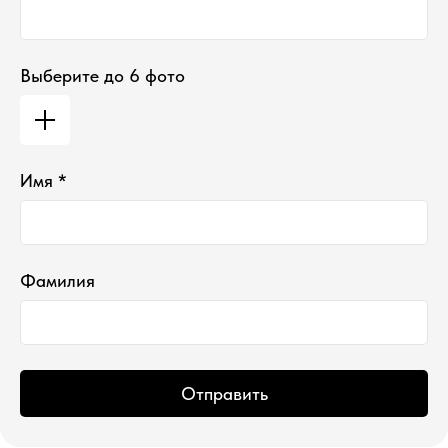
Дизайнерам / мебельщикам
Политика
конфиденциальности
Дилерам
Выберите до 6 фото
+7 900 963-90-30
timofeev.nikita@les-wm.ru
Разработка сайта
Имя *
Фамилия
Отправить