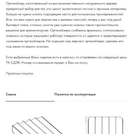
Органайзер, изготовленный из высококачественного натурального дерева,
прекрасный выбор для тех, кто ценит экологически чистые и прочные материалы.
Больше не нужно искать подходящее место для письменных принадлежностей.
Все, что вам нужно для творчества и деловых записей, теперь у вас под рукой.
Выглядит очень стильно, многие уже оценили именно такое горизонтальное
решение для хранения ручек. Органайзеры снабжены врезными, силиконовыми
ножками, которые защищают рабочую поверхность от царапин и предотвращают
скольжение органайзеров. Не подошел наш вариант органайзера, сделаем его
под заказ по вашим эскизам.
Если выбранные Вами изделия есть в наличии, то отправляем на следующий день
ТК СДЭК. Номер отслеживания придет к Вам на почту.
Приятных покупок.
Схема
Памятка по эксплуатации