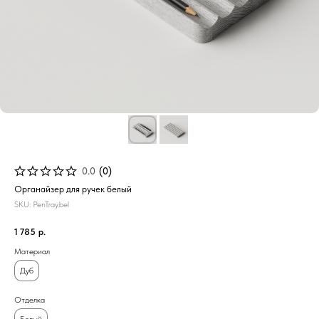
0.0
(
0
)
Органайзер для ручек белый
SKU:
PenTray.bel
1 785
р.
Материал
Дуб
Отделка
Белый