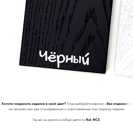
Хотите покрасить изделия в свой цвет?
Тогда выбирайте вариант «
Без отделки
» —
мы пришлём вам уже отшлифованные и подготовленные под покраску изделия.
Так же мы красим в любые цвета по
Ral
,
NCS
.