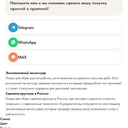
Напишите нам и мы поможем сделать вашу покупку
простой и приятной!
Telegram
WhatsApp
MAX
Эксклюзивный аксессуар
Ложка для обуви ручной работы, изготовленная из цельного массива дуба. Этот
роскошный аксессуар идеально впишется в интерьер гардеробной или прихожей
и станет статусным подарком для ценителей эксклюзива.
Сделана вручную в России
Ложка для обуви сделана вручную в России, где мастера стремятся сочетать
традиции и современные технологии. В результате вы получаете по-настоящему
эксклюзивные аксессуары, которые придадут вашему дому уникальный стиль и
элегантность.
Схема
Цвет
Схема