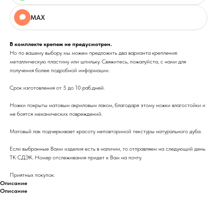
MAX
В комплекте крепеж не предусмотрен.
Но по вашему выбору мы можем предложить два варианта крепления:
металлическую пластину или шпильку. Свяжитесь, пожалуйста, с нами для
получения более подробной информации.
Срок изготовления от 5 до 10 раб.дней.
Ножки покрыты матовым акриловым лаком, благодаря этому ножки влагостойки и
не боятся механических повреждений.
Матовый лак подчеркивает красоту неповторимой текстуры натурального дуба.
Если выбранные Вами изделия есть в наличии, то отправляем на следующий день
ТК СДЭК. Номер отслеживания придет к Вам на почту.
Приятных покупок.
Описание
Описание