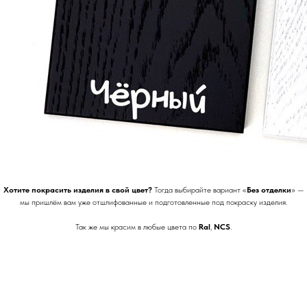
Хотите покрасить изделия в свой цвет?
Тогда выбирайте вариант «
Без отделки
» —
мы пришлём вам уже отшлифованные и подготовленные под покраску изделия.
Так же мы красим в любые цвета по
Ral
,
NCS
.