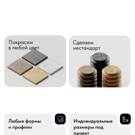
Любые формы
Индивидуальные
и профили
размеры под
проект
Изготавливаем простые
и сложные геометрии,
Работаем под конкретный
фасонные и нестандартные
проект и заданные
сечения
технические требования
Работа
Разработка
по чертежам
рабочей
заказчика
документации
Точно воспроизводим
Помогаем оформить эскизы
размеры, посадки
и чертежи под запуск
и технологические допуски
в производство
Различные
Штучные
породы дерева
изделия и серии
От единичных позиций
Массив, шпон, твёрдые
до стабильных серийных
и мягкие породы под
производственных партий
задачи проекта
Сроки
Покраска по RAL
изготовления —
и NCS
от 10 дней