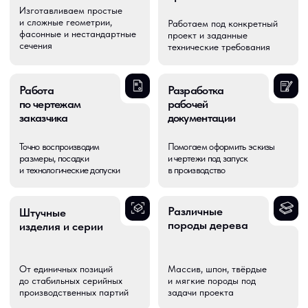
Подбор цвета,
Зависят от сложности
стабильность оттенка
изделия, объёма и типа
и его повторяемость
обработки
Что мы
изготавливаем
Ножки для мебели
01
Изготавливаем мебельные ножки различной