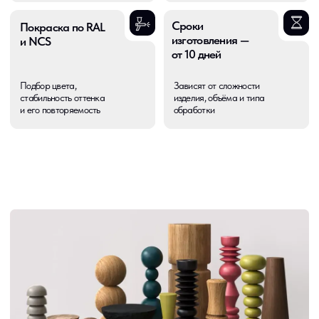
формы и сечения с точной геометрией под
серийное и индивидуальное производство
Балясины и колонны
02
Токарная обработка балясин и колонн
по чертежам с сохранением пропорций,
профиля и повторяемости в серии
Декоративные элементы
03
Производим декоративные элементы сложной
формы для мебели и интерьеров с аккуратной
обработкой и чистой поверхностью
Элементы лестниц
04
Изготавливаем токарные элементы для лестниц
с точной посадкой, соблюдением размеров
и подготовкой под дальнейшую отделку
Авторские дизайнерские детали
05
Работаем с нестандартными дизайнерскими
деталями по эскизам и образцам, адаптируя
форму под технологию производства