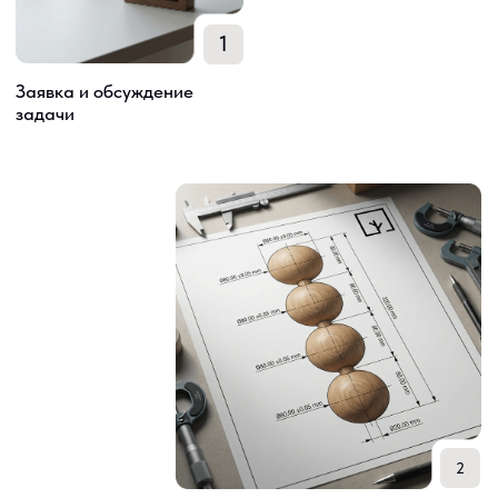
Почему нам доверяют
Опыт работы
Работаем с токарной обработкой дерева
и нестандартными изделиями. Понимаем
требования к точности, повторяемости и срокам
Собственное производство
Производим изделия на своей площадке.
Контролируем все этапы — от заготовки
до готового изделия
Специализация на B2B