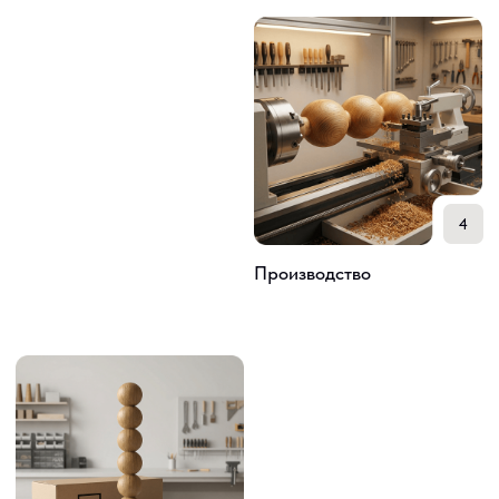
Рассчитаем стоимость и предложим
решение под ваш проект
+7
Нажимая на кнопку «Проконсультироваться» вы соглашаетесь
с
политикой конфиденциальности
Проконсультироваться
Остались
вопросы?
Напишите и мы
все обсудим
Новинки, скидки,
закулисье —