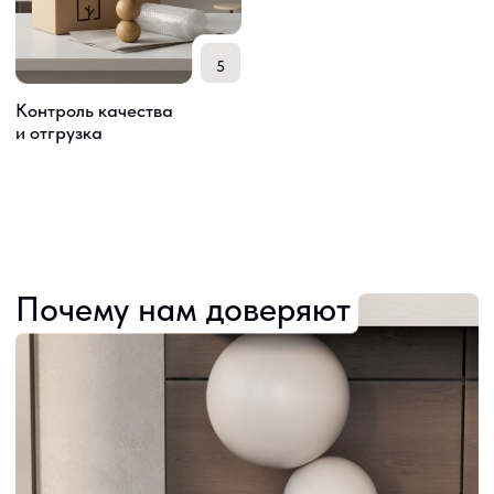
в Telegram-канале
Написать в Telegram
Написать в WhatsApp
Написать в MAX
design by dsqhi
Компания
Каталог
О нас
Ручки
Блог
Столики
Контакты
Аксессуары
Мы на Оzon
Органайзеры
Почему мы
Крючки