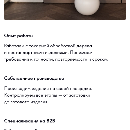
FAQ
Стеллажи
Доставка
Ножки
3D модели
Сотрудничество
Документы
Корпоративные заказы
Договор оферты
Дизайнерам / мебельщикам
Политика
конфиденциальности
Дилерам
+7 900 963-90-30
timofeev.nikita@les-wm.ru
Разработка сайта